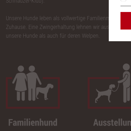
Schnauzer-Klub).
Unsere Hunde leben als vollwertige Familienmitglieder
Zuhause. Eine Zwingerhaltung lehnen wir aus Überzeu
unsere Hunde als auch für deren Welpen.