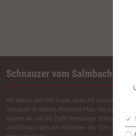
Schnauzer vom Salmbachtal
Wir, Marion und Dirk Vogler, leben mit unserer Leidens
Schnauzer in Salmtal, Rheinland-Pfalz. Als verantwort
widmen wir uns der Zucht reinrassiger Schnauzer in de
und Schwarz nach den Richtlinien des VDH und des PS