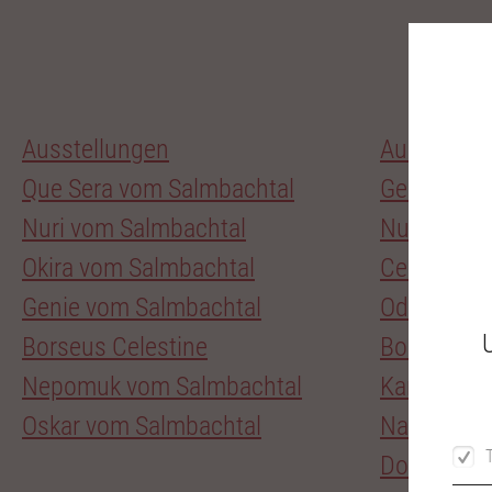
Ausstellungen
Ausbildun
Que Sera vom Salmbachtal
Genie
Nuri vom Salmbachtal
Nuri
Okira vom Salmbachtal
Celestine 
Genie vom Salmbachtal
Odin
Borseus Celestine
Bonita
Nepomuk vom Salmbachtal
Karlos
Oskar vom Salmbachtal
Nanuk
Donna