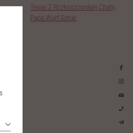
Texas Z Rozkoszowskiej Chaty,
Papa Wurf Genie
s