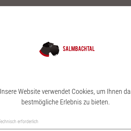
g
Welpen
L-Wurf
I-Wurf
- Emma
H-Wurf
G-Wurf
Unsere Website verwendet Cookies, um Ihnen da
F-Wurf
bestmögliche Erlebnis zu bieten.
E-Wurf
D-Wurf
Technisch erforderlich
C-Wurf