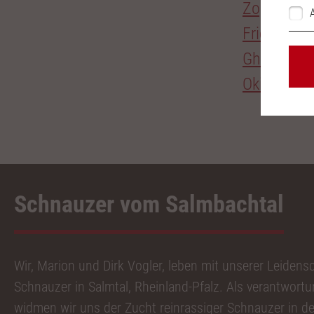
Zophia
Frida
Ghost
Okira
Schnauzer vom Salmbachtal
Wir, Marion und Dirk Vogler, leben mit unserer Leidens
Schnauzer in Salmtal, Rheinland-Pfalz. Als verantwort
widmen wir uns der Zucht reinrassiger Schnauzer in de