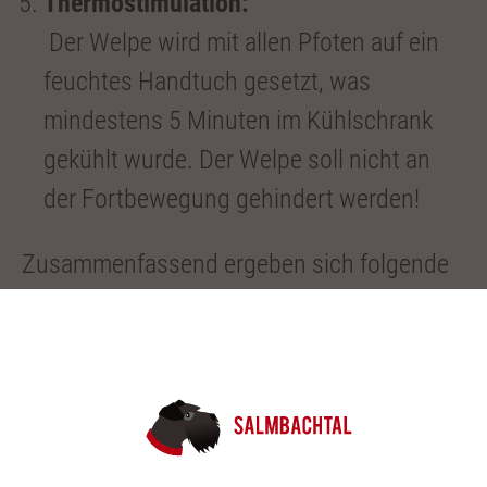
Thermostimulation:
Der Welpe wird mit allen Pfoten auf ein
feuchtes Handtuch gesetzt, was
mindestens 5 Minuten im Kühlschrank
gekühlt wurde. Der Welpe soll nicht an
der Fortbewegung gehindert werden!
Zusammenfassend ergeben sich folgende
Vorteile des
Bio-Sensor-Programms
:
verbesserte Herzfrequenz und stärkere
Herzschläge
stärkere Nebennieren
erhöhte Stresstoleranz